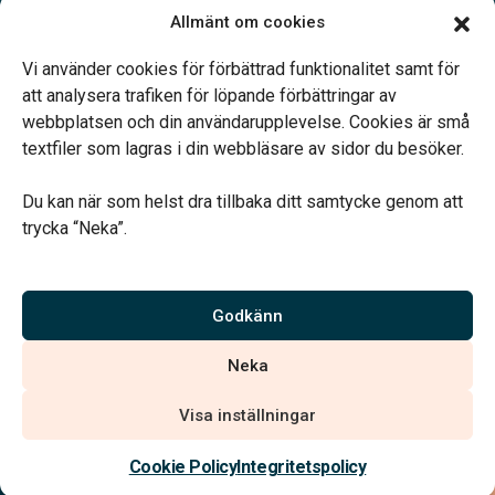
Öppettider:
Allmänt om cookies
Vardagar 09.00–16.30.
Telefonjour dygnet runt.
Vi använder cookies för förbättrad funktionalitet samt för
att analysera trafiken för löpande förbättringar av
webbplatsen och din användarupplevelse. Cookies är små
textfiler som lagras i din webbläsare av sidor du besöker.
Du kan när som helst dra tillbaka ditt samtycke genom att
Vårt systerbolag Verahill hjälper dig med familjejuridiken –
trycka “Neka”.
genom hela livet.
Varmt välkommen.
Godkänn
Vi är auktoriserade av Sveriges Begravningsbyråers Förbund och
Neka
har högt ställda krav på utbildning, kvalitet, miljö och arbetsmiljö.
Visa inställningar
Kontakta oss
Cookie Policy
Integritetspolicy