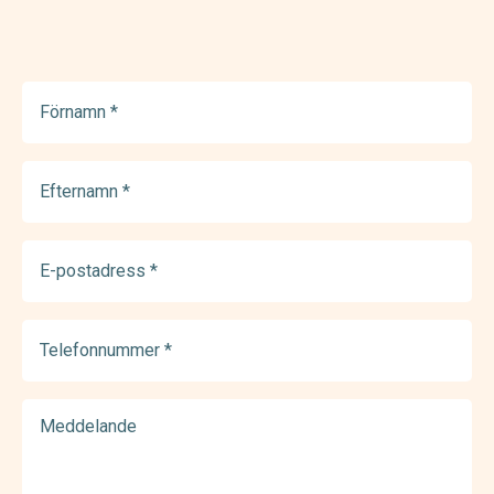
Untitled
(Required)
Untitled
(Required)
Email
(Required)
Phone
(Required)
Untitled