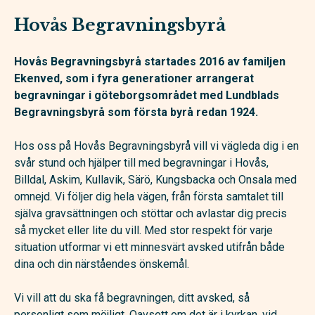
Hovås Begravningsbyrå
Hovås Begravningsbyrå startades 2016 av familjen
Ekenved, som i fyra generationer arrangerat
begravningar i göteborgsområdet med Lundblads
Begravningsbyrå som första byrå redan 1924.
Hos oss på Hovås Begravningsbyrå vill vi vägleda dig i en
svår stund och hjälper till med begravningar i Hovås,
Billdal, Askim, Kullavik, Särö, Kungsbacka och Onsala med
omnejd. Vi följer dig hela vägen, från första samtalet till
själva gravsättningen och stöttar och avlastar dig precis
så mycket eller lite du vill. Med stor respekt för varje
situation utformar vi ett minnesvärt avsked utifrån både
dina och din närståendes önskemål.
Vi vill att du ska få begravningen, ditt avsked, så
personligt som möjligt. Oavsett om det är i kyrkan, vid