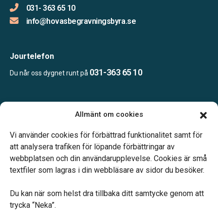
031- 363 65 10
info@hovasbegravningsbyra.se
Jourtelefon
031-363 65 10
Du når oss dygnet runt på
Öppettider:
Allmänt om cookies
Vardagar 09.00–16.30.
Telefonjour dygnet runt.
Vi använder cookies för förbättrad funktionalitet samt för
att analysera trafiken för löpande förbättringar av
webbplatsen och din användarupplevelse. Cookies är små
textfiler som lagras i din webbläsare av sidor du besöker.
Du kan när som helst dra tillbaka ditt samtycke genom att
Vårt systerbolag Verahill hjälper dig med familjejuridiken –
trycka “Neka”.
genom hela livet.