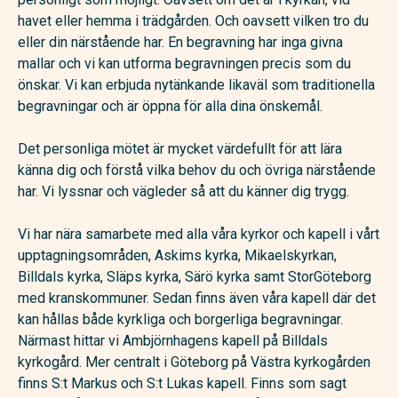
havet eller hemma i trädgården. Och oavsett vilken tro du
eller din närstående har. En begravning har inga givna
mallar och vi kan utforma begravningen precis som du
önskar. Vi kan erbjuda nytänkande likaväl som traditionella
begravningar och är öppna för alla dina önskemål.
Det personliga mötet är mycket värdefullt för att lära
känna dig och förstå vilka behov du och övriga närstående
har. Vi lyssnar och vägleder så att du känner dig trygg.
Vi har nära samarbete med alla våra kyrkor och kapell i vårt
upptagningsområden, Askims kyrka, Mikaelskyrkan,
Billdals kyrka, Släps kyrka, Särö kyrka samt StorGöteborg
med kranskommuner. Sedan finns även våra kapell där det
kan hållas både kyrkliga och borgerliga begravningar.
Närmast hittar vi Ambjörnhagens kapell på Billdals
kyrkogård. Mer centralt i Göteborg på Västra kyrkogården
finns S:t Markus och S:t Lukas kapell. Finns som sagt