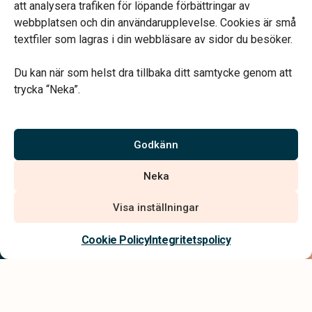
att analysera trafiken för löpande förbättringar av
webbplatsen och din användarupplevelse. Cookies är små
textfiler som lagras i din webbläsare av sidor du besöker.
Du kan när som helst dra tillbaka ditt samtycke genom att
Vårt systerbolag Verahill hjälper dig med familjejuridiken –
trycka “Neka”.
genom hela livet.
Varmt välkommen.
Godkänn
Vi är auktoriserade av Sveriges Begravningsbyråers Förbund och
Neka
har högt ställda krav på utbildning, kvalitet, miljö och arbetsmiljö.
Visa inställningar
Kontakta oss
Cookie Policy
Integritetspolicy
Integritetspolicy
Allmänna villkor
Tillgänglighetsredogörelse