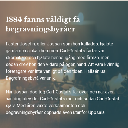
1884 fanns väldigt få
begravningsbyråer
Faster Josefin, eller Jossan som hon kallades. hjälpte
gamla och sjuka i hemmen. Carl-Gustafs farfar var
skomakare och hjälpte henne igång med firman, men
sedan drev hon den vidare på egen hand. Att vara kvinnlig
företagare var inte vanligt på den tiden. Hallsénius
Begrafningsbyrå var unik.
När Jossan dog tog Carl-Gustafs far över, och när även
han dog blev det Carl-Gustafs mor och sedan Carl-Gustaf
själv. Med åren växte verksamheten och
begravningsbyråer öppnade även utanför Uppsala.