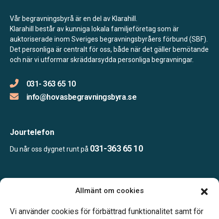
Vår begravningsbyrå är en del av Klarahill.
Klarahill består av kunniga lokala familjeföretag som är
auktoriserade inom Sveriges begravningsbyråers förbund (SBF).
Det personliga är centralt för oss, både när det gäller bemötande
och när vi utformar skräddarsydda personliga begravningar.
031- 363 65 10
info@hovasbegravningsbyra.se
Jourtelefon
031-363 65 10
Du når oss dygnet runt på
Öppettider:
Allmänt om cookies
Vardagar 09.00–16.30.
Telefonjour dygnet runt.
Vi använder cookies för förbättrad funktionalitet samt för