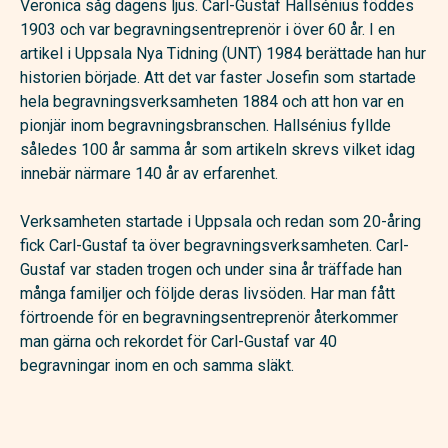
Veronica såg dagens ljus. Carl-Gustaf Hallsénius föddes
1903 och var begravningsentreprenör i över 60 år. I en
artikel i Uppsala Nya Tidning (UNT) 1984 berättade han hur
historien började. Att det var faster Josefin som startade
hela begravningsverksamheten 1884 och att hon var en
pionjär inom begravningsbranschen. Hallsénius fyllde
således 100 år samma år som artikeln skrevs vilket idag
innebär närmare 140 år av erfarenhet.
Verksamheten startade i Uppsala och redan som 20-åring
fick Carl-Gustaf ta över begravningsverksamheten. Carl-
Gustaf var staden trogen och under sina år träffade han
många familjer och följde deras livsöden. Har man fått
förtroende för en begravningsentreprenör återkommer
man gärna och rekordet för Carl-Gustaf var 40
begravningar inom en och samma släkt.