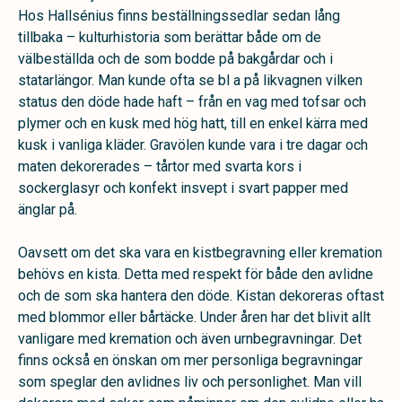
Hos Hallsénius finns beställningssedlar sedan lång
tillbaka – kulturhistoria som berättar både om de
välbeställda och de som bodde på bakgårdar och i
statarlängor. Man kunde ofta se bl a på likvagnen vilken
status den döde hade haft – från en vag med tofsar och
plymer och en kusk med hög hatt, till en enkel kärra med
kusk i vanliga kläder. Gravölen kunde vara i tre dagar och
maten dekorerades – tårtor med svarta kors i
sockerglasyr och konfekt insvept i svart papper med
änglar på.
Oavsett om det ska vara en kistbegravning eller kremation
behövs en kista. Detta med respekt för både den avlidne
och de som ska hantera den döde. Kistan dekoreras oftast
med blommor eller bårtäcke. Under åren har det blivit allt
vanligare med kremation och även urnbegravningar. Det
finns också en önskan om mer personliga begravningar
som speglar den avlidnes liv och personlighet. Man vill