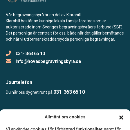
Vår begravningsbyrå är en del av Klarahill.
Klarahill består av kunniga lokala familjeföretag som är
auktoriserade inom Sveriges begravningsbyråers förbund (SBF).
Det personliga är centralt för oss, både när det gäller bemötande
och när vi utformar skräddarsydda personliga begravningar.
031- 363 65 10
info@hovasbegravningsbyra.se
Jourtelefon
031-363 65 10
Du når oss dygnet runt på
Öppettider:
Allmänt om cookies
Vardagar 09.00–16.30.
Telefonjour dygnet runt.
Vi använder cookies för förbättrad funktionalitet samt för