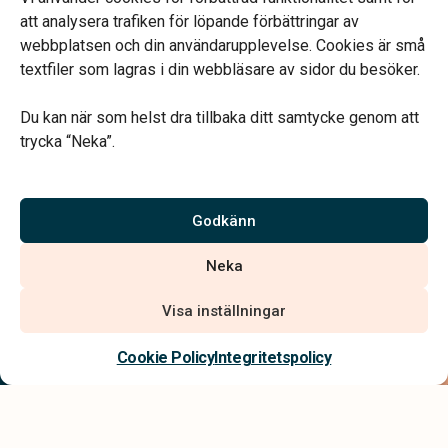
att analysera trafiken för löpande förbättringar av
webbplatsen och din användarupplevelse. Cookies är små
textfiler som lagras i din webbläsare av sidor du besöker.
Du kan när som helst dra tillbaka ditt samtycke genom att
Vårt systerbolag Verahill hjälper dig med familjejuridiken –
trycka “Neka”.
genom hela livet.
Varmt välkommen.
Godkänn
Vi är auktoriserade av Sveriges Begravningsbyråers Förbund och
Neka
har högt ställda krav på utbildning, kvalitet, miljö och arbetsmiljö.
Visa inställningar
Kontakta oss
Cookie Policy
Integritetspolicy
Integritetspolicy
Allmänna villkor
Tillgänglighetsredogörelse